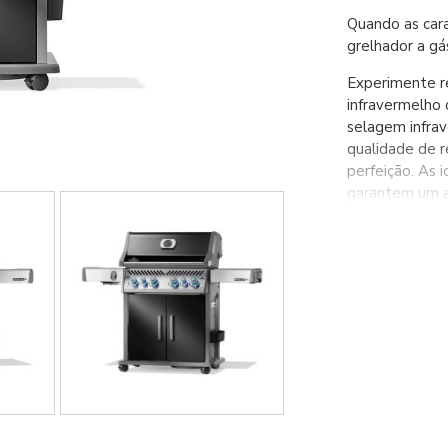
Quando as cara
grelhador a g
Experimente re
infravermelho 
selagem infra
qualidade de 
perfeição. As
garantem um a
enquanto as ch
grelha imacula
ergonómicos c
quando um quei
e sem esforço.
bem como rodíz
A tampa e as p
de controlo em 
manter. Eleve 
superiores. Be