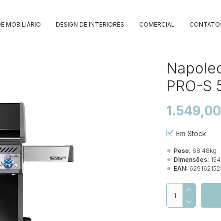
E MOBILIÁRIO
DESIGN DE INTERIORES
COMERCIAL
CONTATO
Napoleo
PRO-S 5
1.549,0
Em Stock
Peso:
68.48kg
Dimensões:
154
EAN:
629162152