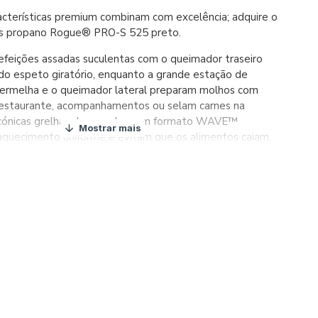
cterísticas premium combinam com excelência; adquire o
ás propano Rogue® PRO-S 525 preto.
feições assadas suculentas com o queimador traseiro
do espeto giratório, enquanto a grande estação de
vermelha e o queimador lateral preparam molhos com
restaurante, acompanhamentos ou selam carnes na
 icónicas grelhas de cozedura em formato WAVE™
quecimento uniforme e evitam que os alimentos caiam,
apas de aço inoxidável de dois níveis mantêm a sua
da vaporizando os salpicos. Os botões de controlo
ontam com SaftyGlow™, que se acende a vermelho
mador está a ser utilizado, tornando a operação segura
 Uma prática e compacta prateleira lateral rebatível,
ios de fácil bloqueio, garantem praticidade.
ortas de esmalte de porcelana preta durável com painel
aço inoxidável e prateleiras laterais são fáceis de
o seu churrasco ao ar livre com qualidade e estilo
m-vindo à derradeira experiência de grelhados com o