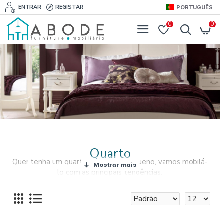
ENTRAR
REGISTAR
PORTUGUÊS
0
0
Quarto
Quer tenha um quarto grande ou pequeno, vamos mobilá-
lo com as principais tendências.
Oferecemos as mais conceituadas marcas de móveis que
apresentam fantásticas opções decorativas.
Temos em stock a melhor seleção de móveis e acessórios
para quarto.