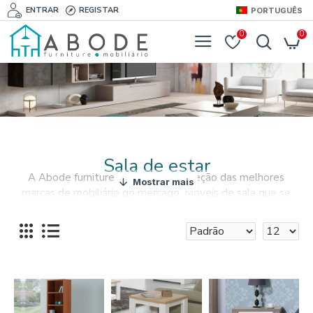
ENTRAR
REGISTAR
PORTUGUÊS
0
0
Sala de estar
A Abode furniture oferece uma seleção das melhores
marcas de mobiliário do mercado. Móveis de sala que se
adequam a todo o tipo de espaços, com preços para todo
o tipo de carteiras.
Encontre tudo aquilo que procura para a sua sala de estar,
desde mobiliário básico como sofás, mesas, cadeirões, até
acessórios como cortinados e tapetes. Compre online o
seu mobiliário e acessórios de sala de estar em
furnishyourabode.com