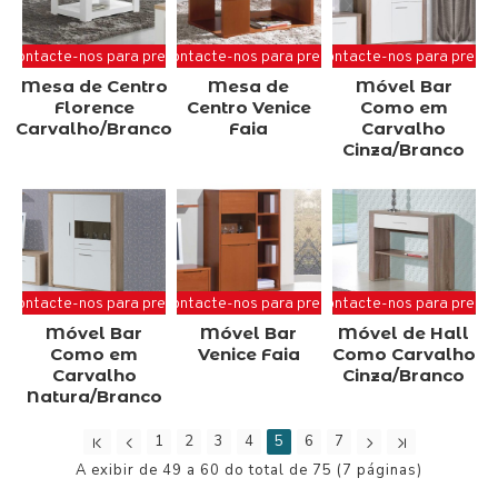
Contacte-nos para preço
Contacte-nos para preço
Contacte-nos para preço
Mesa de Centro
Mesa de
Móvel Bar
Florence
Centro Venice
Como em
Carvalho/Branco
Faia
Carvalho
Cinza/Branco
Contacte-nos para preço
Contacte-nos para preço
Contacte-nos para preço
Móvel Bar
Móvel Bar
Móvel de Hall
Como em
Venice Faia
Como Carvalho
Carvalho
Cinza/Branco
Natura/Branco
1
2
3
4
5
6
7
A exibir de 49 a 60 do total de 75 (7 páginas)