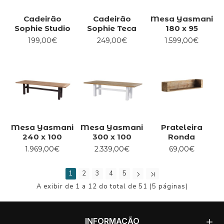
Cadeirão
Cadeirão
Mesa Yasmani
Sophie Studio
Sophie Teca
180 x 95
199,00€
249,00€
1.599,00€
Mesa Yasmani
Mesa Yasmani
Prateleira
240 x 100
300 x 100
Ronda
1.969,00€
2.339,00€
69,00€
1
2
3
4
5
A exibir de 1 a 12 do total de 51 (5 páginas)
INFORMAÇÃO