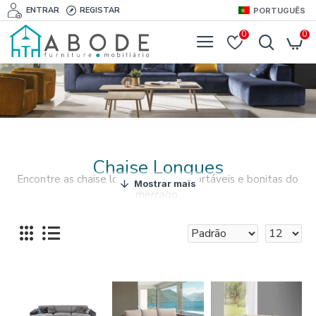
ENTRAR
REGISTAR
PORTUGUÊS
0
0
Chaise Longues
Encontre as chaise longues mais confortáveis e bonitas do
mercado.
Para além de elegante, uma chaise longue é muito
confortável para relaxar depois de um longo dia de
trabalho.
Aproveite o melhor da decoração e ofereça uma chaise
longue à sua sala de estar.
A nossa loja apresenta uma coleção de chaise longues para
interiores de vários materiais e designs.