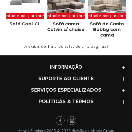
Contacte-nos para preço
Contacte-nos para preço
Contacte-nos para preço
Sofá Cool CL
Sofá cama
Sofá de Canto
Calvin c/ chaise
Bobby com
cama
A exibir de 1 a 3 do total de 3 (1 páginas)
INFORMAÇÃO
SUPORTE AO CLIENTE
SERVIÇOS ESPECIALIZADOS
POLÍTICAS & TERMOS
Abode Furniture 2005 ©
2026
divisão da Abode Group